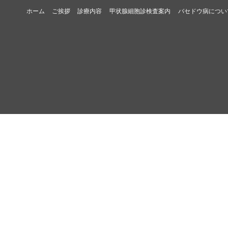
ホーム
ご挨拶
診療内容
甲状腺細胞診検査案内
バセドウ病につい